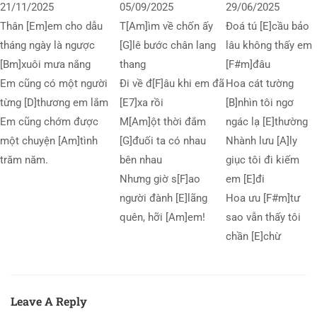
21/11/2025
05/09/2025
29/06/2025
Thân [Em]em cho dẫu
T[Am]ìm về chốn ấy
Đoá tú [E]cầu bảo
tháng ngày là ngược
[G]lê bước chân lang
lâu không thấy em
[Bm]xuôi mưa nắng
thang
[F#m]đâu
Em cũng có một người
Đi về đ[F]âu khi em đã
Hoa cát tường
từng [D]thương em lắm
[E7]xa rồi
[B]nhìn tôi ngơ
Em cũng chớm được
M[Am]ột thời đắm
ngác lạ [E]thường
một chuyện [Am]tình
[G]đuối ta có nhau
Nhành lưu [A]ly
trăm năm.
bên nhau
giục tôi đi kiếm
Nhưng giờ s[F]ao
em [E]đi
người đành [E]lãng
Hoa ưu [F#m]tư
quên, hỡi [Am]em!
sao vẫn thấy tôi
chần [E]chừ
Leave A Reply