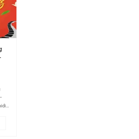
g
–
g
–
idi
g sum