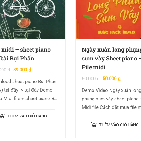
e midi – sheet piano
Ngày xuân long phụn
 bài Bụi Phấn
sum vầy Sheet piano 
File midi
000
₫
39.000
₫
60.000
₫
50.000
₫
load sheet piano Bụi Phấn
ại đây -> tại đây Demo
Demo Video Ngày xuân lon
o Midi file + sheet piano Bụi
phụng sum vầy sheet piano 
 Hợp âm bài Bụi Phấn Video
Midi file Cách đặt mua file m
…
piano Ngày xuân long phụn
THÊM VÀO GIỎ HÀNG
vầy – Bước 1: Chọn trình…
THÊM VÀO GIỎ HÀNG