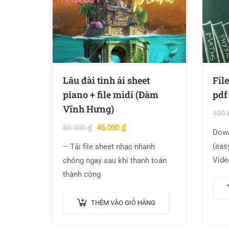
Lâu đài tình ái sheet
Fil
piano + file midi (Đàm
pdf
Vĩnh Hưng)
100.
80.000
₫
45.000
₫
Down
(easy) t
– Tải file sheet nhạc nhanh
Vide
chóng ngay sau khi thanh toán
Phấn
thành công
chơi
THÊM VÀO GIỎ HÀNG