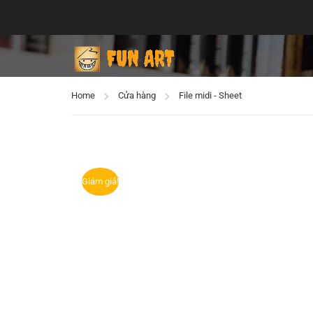
Home
Cửa hàng
File midi - Sheet
Giảm giá!