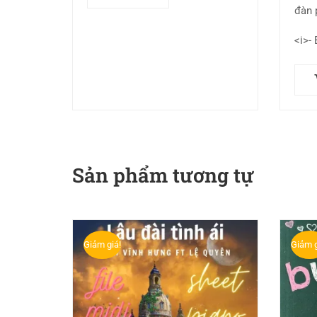
đàn 
<i>-
Sản phẩm tương tự
Giảm giá!
Giảm g