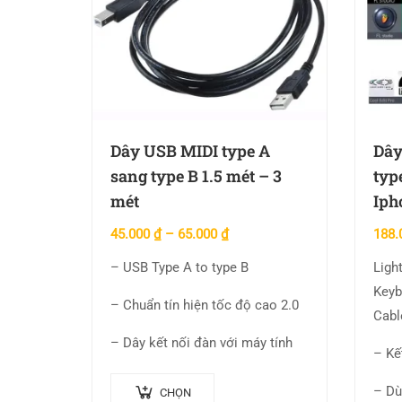
Dây USB MIDI type A
Dây
sang type B 1.5 mét – 3
typ
mét
Iph
45.000
₫
–
65.000
₫
188.
– USB Type A to type B
Ligh
Keyb
– Chuẩn tín hiện tốc độ cao 2.0
Cabl
– Dây kết nối đàn với máy tính
– Kết
– Dù
CHỌN