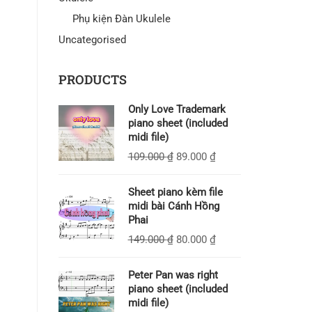
Phụ kiện Đàn Ukulele
Uncategorised
PRODUCTS
Only Love Trademark
piano sheet (included
midi file)
109.000
₫
89.000
₫
Sheet piano kèm file
midi bài Cánh Hồng
Phai
149.000
₫
80.000
₫
Peter Pan was right
piano sheet (included
midi file)