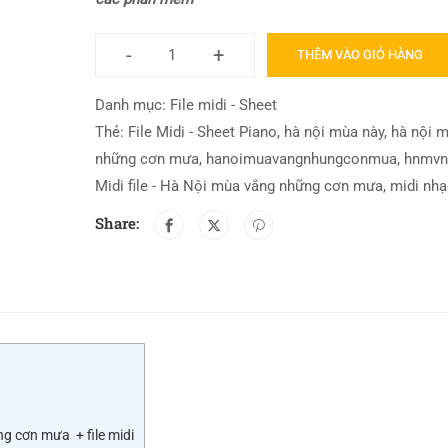
-
+
THÊM VÀO GIỎ HÀNG
Danh mục:
File midi - Sheet
Thẻ:
File Midi - Sheet Piano
,
hà nội mùa này
,
hà nội 
những cơn mưa
,
hanoimuavangnhungconmua
,
hnmv
Midi file - Hà Nội mùa vắng những cơn mưa
,
midi nhạ
Share:
g cơn mưa + file midi