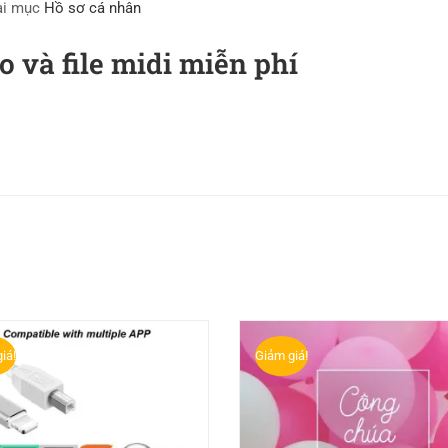
tại mục
Hồ sơ cá nhân
 và file midi miễn phí
iá!
Giảm giá!