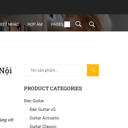
EET NHẠC
HỢP ÂM
PAGES
 Nội
TÌM
KIẾM
PRODUCT CATEGORIES
Đàn Guitar
Đàn Guitar cũ
Guitar Acoustic
ùng với
Guitar Classic