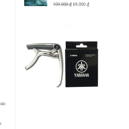
109.000
₫
69.000
₫
các
n