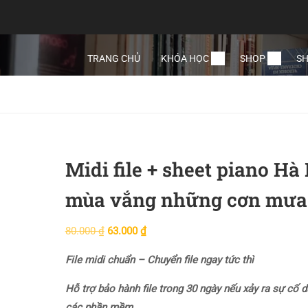
TRANG CHỦ
KHÓA HỌC
SHOP
SH
Midi file + sheet piano Hà
mùa vắng những cơn mưa
80.000
₫
63.000
₫
File midi chuẩn – Chuyển file ngay tức thì
Hỗ trợ bảo hành file trong 30 ngày nếu xảy ra sự cố d
các phần mềm