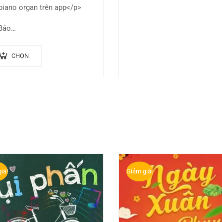
piano organ trên app</p>
 Bảo…
CHỌN
iá!
Giảm giá!