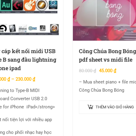
 cáp kết nối midi USB
Công Chúa Bong Bóng
e B sang đầu lightning
pdf sheet vs midi file
one ipad
80.000
₫
45.000
₫
000
₫
–
230.000
₫
– Mua sheet piano + file mi
Công Chúa Bong Bóng
tning to Type-B MIDI
oard Converter USB 2.0
e for iPhone iPad</strong>
THÊM VÀO GIỎ HÀNG
 nối tiện lợi với nhiều app
ng cho phối nhạc hay học