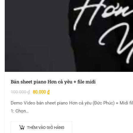
Bán sheet piano Hơn cả yêu + file midi
100.000
₫
80.000
₫
Demo Video bán sheet piano Hơn cả yêu (Đức Phúc) + Midi fil
1: Chọn…
THÊM VÀO GIỎ HÀNG