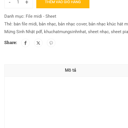
-
+
THÊM VÀO GIỎ HÀNG
Danh mục:
File midi - Sheet
Thẻ:
bán file midi
,
bản nhạc
,
bản nhạc cover
,
bản nhạc khúc hát m
Mừng Sinh Nhật pdf
,
khuchatmungsinhnhat
,
sheet nhạc
,
sheet pi
Share:
Mô tả