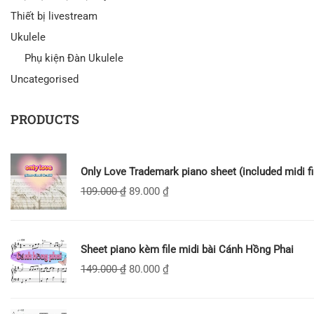
Thiết bị livestream
Ukulele
Phụ kiện Đàn Ukulele
Uncategorised
PRODUCTS
Only Love Trademark piano sheet (included midi fi
109.000
₫
89.000
₫
Sheet piano kèm file midi bài Cánh Hồng Phai
149.000
₫
80.000
₫