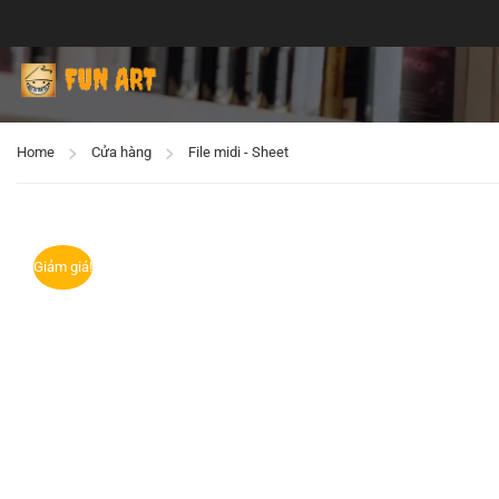
Home
Cửa hàng
File midi - Sheet
Giảm giá!