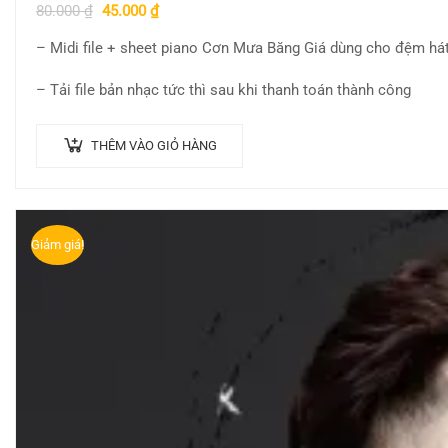
80.000
₫
45.000
₫
– Midi file + sheet piano Cơn Mưa Băng Giá dùng cho đệm há
– Tải file bản nhạc tức thì sau khi thanh toán thành công
THÊM VÀO GIỎ HÀNG
Giảm giá!